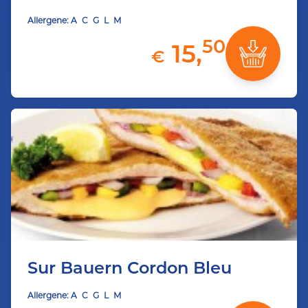
Allergene:
A
C
G
L
M
50
15,
€
Sur Bauern Cordon Bleu
Allergene:
A
C
G
L
M