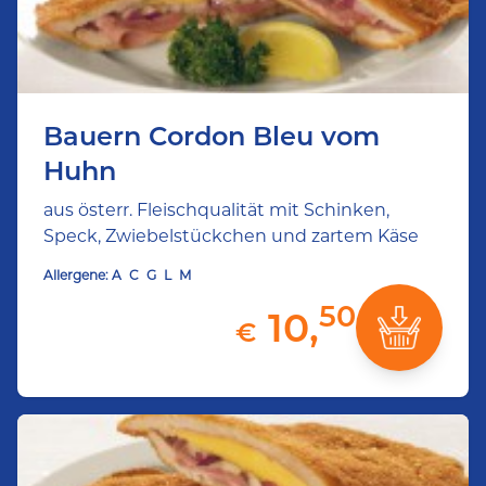
Bauern Cordon Bleu vom
Huhn
aus österr. Fleischqualität mit Schinken,
Speck, Zwiebelstückchen und zartem Käse
Allergene:
A
C
G
L
M
50
10,
€