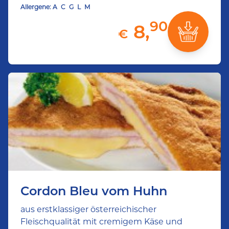
Allergene:
A
C
G
L
M
90
8,
€
Cordon Bleu vom Huhn
aus erstklassiger österreichischer
Fleischqualität mit cremigem Käse und