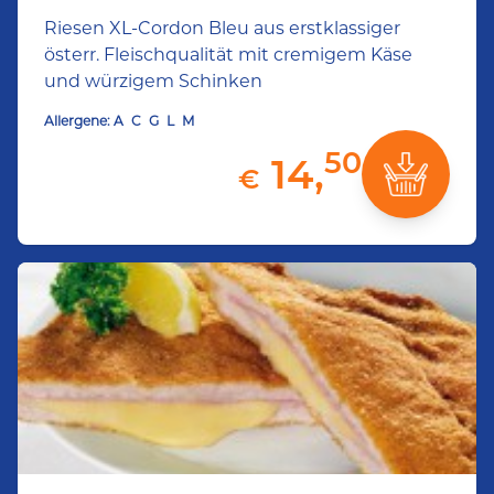
Riesen XL-Cordon Bleu aus erstklassiger
österr. Fleischqualität mit cremigem Käse
und würzigem Schinken
Allergene:
A
C
G
L
M
50
14,
€