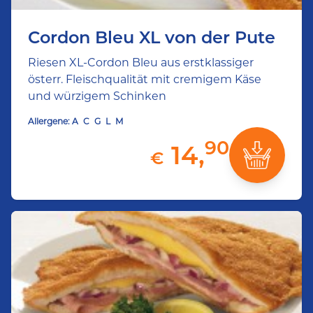
Cordon Bleu XL von der Pute
Riesen XL-Cordon Bleu aus erstklassiger
österr. Fleischqualität mit cremigem Käse
und würzigem Schinken
Allergene:
A
C
G
L
M
90
14,
€