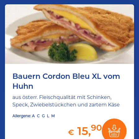
Bauern Cordon Bleu XL vom
Huhn
aus österr. Fleischqualität mit Schinken,
Speck, Zwiebelstückchen und zartem Käse
Allergene:
A
C
G
L
M
90
15,
€