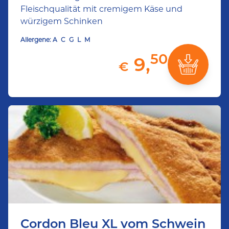
Fleischqualität mit cremigem Käse und
würzigem Schinken
Allergene:
A
C
G
L
M
50
9,
€
Cordon Bleu XL vom Schwein