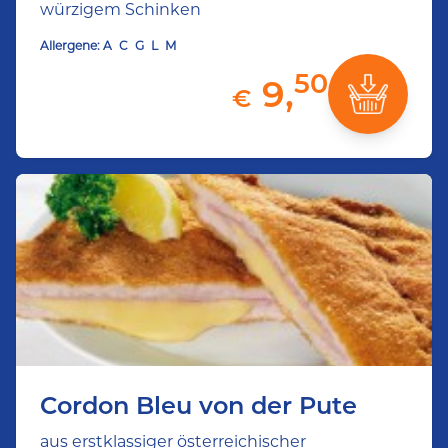
würzigem Schinken
Allergene:
A
C
G
L
M
50
9,
€
Cordon Bleu von der Pute
aus erstklassiger österreichischer