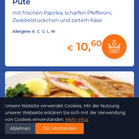
Pute
mit frischen Paprika, scharfen Pfefferoni,
Zwiebelstückchen und zartem Käse
Allergene:
A
C
G
L
M
60
10,
€
Unsere Website verwendet Cookies. Mit der Nutzung
unserer Webseite erklären Sie sich mit der Verwendung
von Cookies einverstanden.
Mehr Infos
Ablehnen
OK, Verstanden