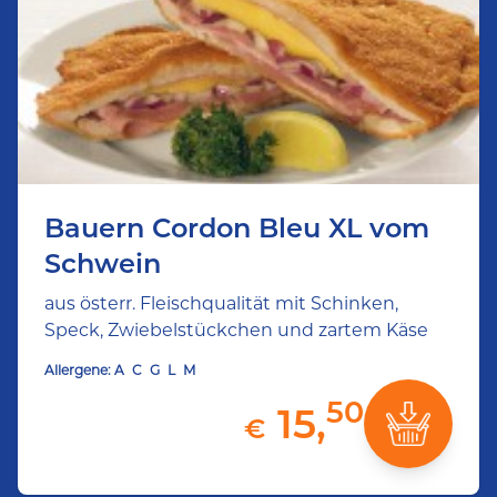
Bauern Cordon Bleu XL vom
Schwein
aus österr. Fleischqualität mit Schinken,
Speck, Zwiebelstückchen und zartem Käse
Allergene:
A
C
G
L
M
50
15,
€