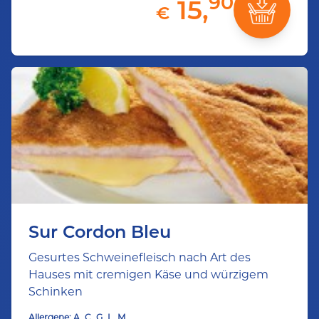
90
15,
€
Sur Cordon Bleu
Gesurtes Schweinefleisch nach Art des
Hauses mit cremigen Käse und würzigem
Schinken
Allergene:
A
C
G
L
M