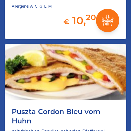
Allergene:
A
C
G
L
M
20
10,
€
Puszta Cordon Bleu vom
Huhn