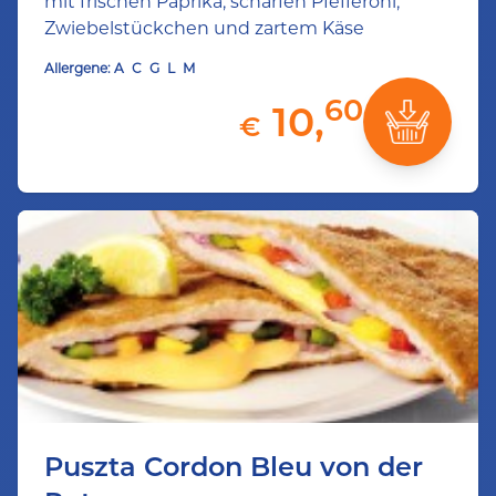
mit frischen Paprika, scharfen Pfefferoni,
Zwiebelstückchen und zartem Käse
Allergene:
A
C
G
L
M
60
10,
€
Puszta Cordon Bleu von der