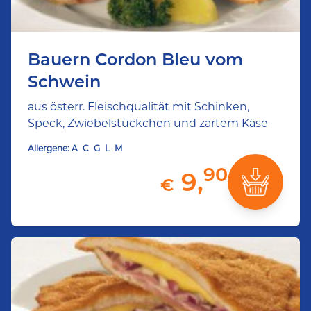
Bauern Cordon Bleu vom
Schwein
aus österr. Fleischqualität mit Schinken,
Speck, Zwiebelstückchen und zartem Käse
Allergene:
A
C
G
L
M
90
9,
€