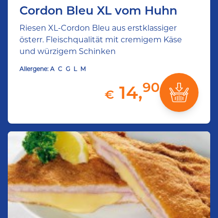
Cordon Bleu XL vom Huhn
Riesen XL-Cordon Bleu aus erstklassiger
österr. Fleischqualität mit cremigem Käse
und würzigem Schinken
Allergene:
A
C
G
L
M
90
14,
€