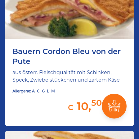
Bauern Cordon Bleu von der
Pute
aus österr. Fleischqualität mit Schinken,
Speck, Zwiebelstückchen und zartem Käse
Allergene:
A
C
G
L
M
50
10,
€