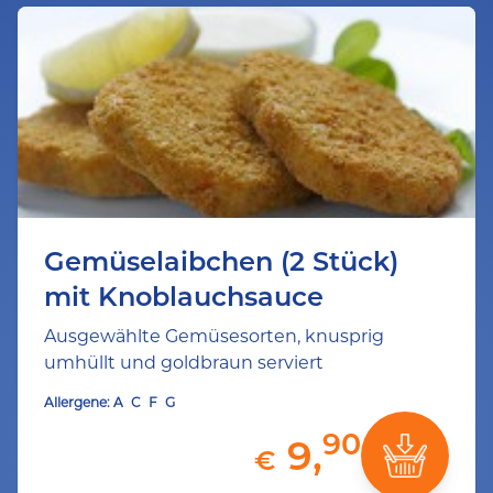
Gemüselaibchen (2 Stück)
mit Knoblauchsauce
Ausgewählte Gemüsesorten, knusprig
umhüllt und goldbraun serviert
Allergene:
A
C
F
G
90
9,
€