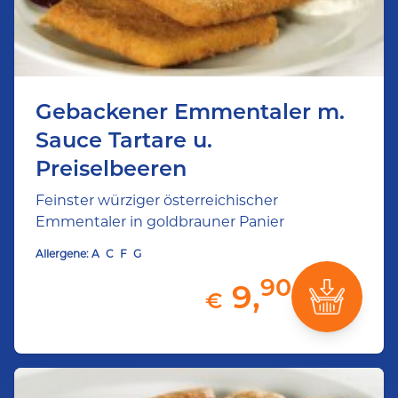
Gebackener Emmentaler m.
Sauce Tartare u.
Preiselbeeren
Feinster würziger österreichischer
Emmentaler in goldbrauner Panier
Allergene:
A
C
F
G
90
9,
€