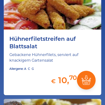
Hühnerfiletstreifen auf
Blattsalat
Gebackene Hühnerfilets, serviert auf
knackigem Gartensalat
Allergene:
A
C
G
70
10,
€