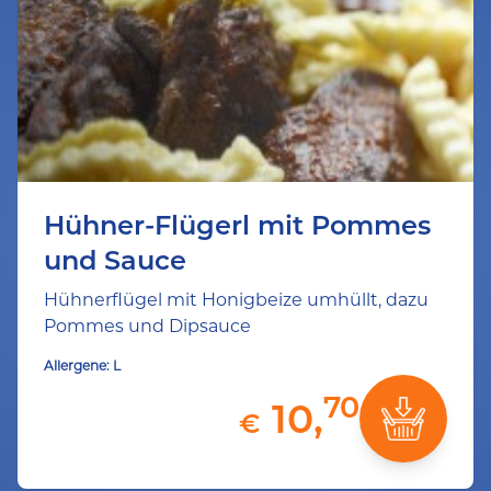
Hühner-Flügerl mit Pommes
und Sauce
Hühnerflügel mit Honigbeize umhüllt, dazu
Pommes und Dipsauce
Allergene:
L
70
10,
€