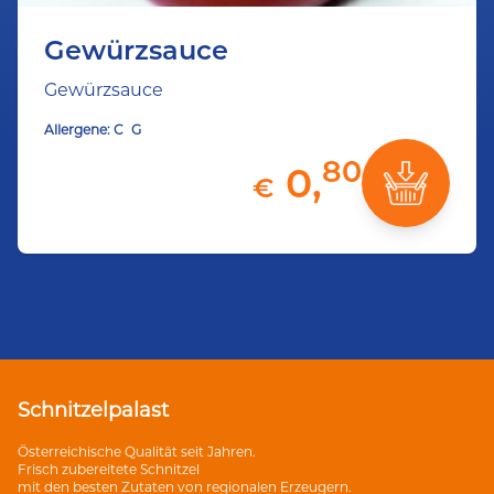
Gewürzsauce
Gewürzsauce
Allergene:
C
G
80
0,
€
Schnitzelpalast
Österreichische Qualität seit Jahren.
Frisch zubereitete Schnitzel
mit den besten Zutaten von regionalen Erzeugern.